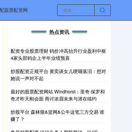
配股票配资网
热点资讯
配资专业股票理财 钨价冲高抬升行业盈利中枢
4家头部钨企上半年业绩预喜
炒股配资正规平台 黄奕谈女儿哽咽落泪：想对
她说一声对不起
最好的股票配资网站 Windhorst：里奇·保罗和
奇才昨天刚会面 商讨浓眉未来与潜在续约
炒股平台 森林狼&篮网&公牛这笔三方交易 谁
赚了？