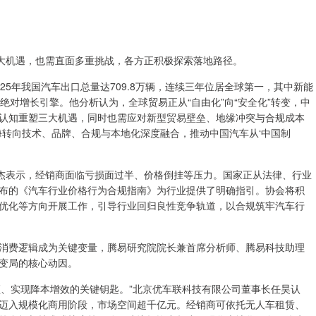
重大机遇，也需直面多重挑战，各方正积极探索落地路径。
5年我国汽车出口总量达709.8万辆，连续三年位居全球第一，其中新能
为绝对增长引擎。他分析认为，全球贸易正从“自由化”向“安全化”转变，中
认知重塑三大机遇，同时也需应对新型贸易壁垒、地缘冲突与合规成本
海转向技术、品牌、合规与本地化深度融合，推动中国汽车从‘中国制
英杰表示，经销商面临亏损面过半、价格倒挂等压力。国家正从法律、行业
年发布的《汽车行业价格行为合规指南》为行业提供了明确指引。协会将积
优化等方向开展工作，引导行业回归良性竞争轨道，以合规筑牢汽车行
消费逻辑成为关键变量，腾易研究院院长兼首席分析师、腾易科技助理
变局的核心动因。
瓶颈、实现降本增效的关键钥匙。”北京优车联科技有限公司董事长任昊认
迈入规模化商用阶段，市场空间超千亿元。经销商可依托无人车租赁、