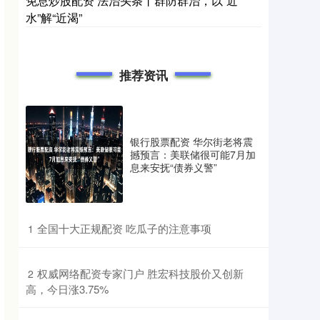
免息炒股配资 法治头条丨群防群治，以“近
水”解“近渴”
推荐资讯
银行股票配资 华尔街老将震
撼预言：美联储很可能7月加
息来安抚“债券义警”
​全国十大正规配资 吃瓜子的注意事项
1
​权威网络配资专家门户 胜宏科技股价又创新
2
高，今日涨3.75%