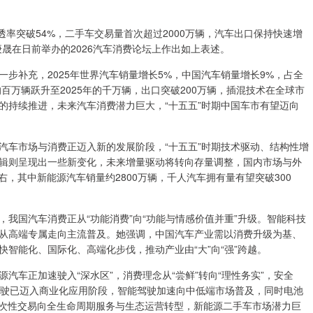
车渗透率突破54%，二手车交易量首次超过2000万辆，汽车出口保持快速增
晟在日前举办的2026汽车消费论坛上作出如上表述。
步补充，2025年世界汽车销量增长5%，中国汽车销量增长9%，占全
的百万辆跃升至2025年的千万辆，出口突破200万辆，插混技术在全球市
的持续推进，未来汽车消费潜力巨大，“十五五”时期中国车市有望迈向
汽车市场与消费正迈入新的发展阶段，“十五五”时期技术驱动、结构性增
辑则呈现出一些新变化，未来增量驱动将转向存量调整，国内市场与外
左右，其中新能源汽车销量约2800万辆，千人汽车拥有量有望突破300
我国汽车消费正从“功能消费”向“功能与情感价值并重”升级。智能科技
从高端专属走向主流普及。她强调，中国汽车产业需以消费升级为基、
智能化、国际化、高端化步伐，推动产业由“大”向“强”跨越。
汽车正加速驶入“深水区”，消费理念从“尝鲜”转向“理性务实”，安全
驾驶已迈入商业化应用阶段，智能驾驶加速向中低端市场普及，同时电池
一次性交易向全生命周期服务与生态运营转型，新能源二手车市场潜力巨