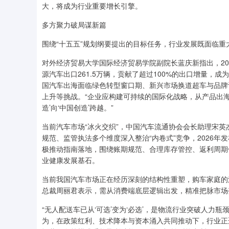
大，将成为行业重要增长引擎。
多方聚力破局谋新篇
围绕“十五五”规划纲要提出的目标任务，行业发展既面临
对外经济贸易大学国际经济贸易学院副院长蓝庆新指出，202
源汽车出口261.5万辆，贡献了超过100%的出口增量，成
国汽车出海面临绿色转型窗口期、新兴市场换道超车与品牌
上升等挑战。“企业应构建可持续的国际化战略，从产品出
造’向‘中国创造’跨越。”
当前汽车市场“冰火交织”，中国汽车流通协会会长助理宋
规范、监管执法多个维度深入整治“内卷式”竞争，2026
极推动指南落地，围绕账期规范、合理库存管控、返利周期
业健康发展基石。
当前我国汽车市场正在经历深刻的结构性重塑，购车家庭的
总裁周丽君表示，需从消费端底层逻辑出发，精准把脉市场
“无人配送车已从‘可选’变为‘必选’，是物流行业突破人力
为，在政策红利、技术降本与资本涌入共同推动下，行业正