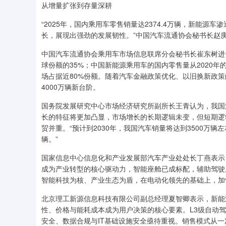
从增量扩张到存量深耕
“2025年，国内乘用车零售销量达2374.4万辆，新能源
长，展现出强劲的发展韧性。”中国汽车流通协会秘书长赵庚
中国汽车流通协会乘用车市场信息联席分会秘书长崔东树进一
球份额的35%；中国新能源乘用车的国内零售量从2020年
场占据近80%份额。随着汽车金融政策优化、以旧换新政策
4000万辆新台阶。
国务院发展研究中心市场经济研究所副所长王青认为，我国
长的特征将更加凸显，市场增长的长期逻辑未变，但短期逻
贸并重。“预计到2030年，我国汽车销量将达到3500万辆
辆。”
国家信息中心信息化和产业发展部汽车产业处处长丁燕表示，
成为产业转型的核心驱动力，智能座舱已成标配，辅助驾驶
智能科技为核、产业生态为盾，在电动化领先的基础上，加快
北京理工新源信息科技有限公司副总经理夏智卿表示，新能源
性、价格与能耗成本成为用户决策的核心要素。L3级自动
安全、数据合规与IT基础设施安全亟待重视。销售模式从