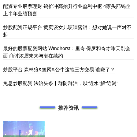
配资专业股票理财 钨价冲高抬升行业盈利中枢 4家头部钨企
上半年业绩预喜
炒股配资正规平台 黄奕谈女儿哽咽落泪：想对她说一声对不
起
最好的股票配资网站 Windhorst：里奇·保罗和奇才昨天刚会
面 商讨浓眉未来与潜在续约
炒股平台 森林狼&篮网&公牛这笔三方交易 谁赚了？
免息炒股配资 法治头条丨群防群治，以“近水”解“近渴”
推荐资讯