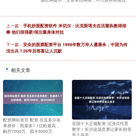
上一篇：
手机炒股配资软件 米切尔：比克斯塔夫在活塞执教得很
棒 他们很强硬/很注重身体对抗
下一篇：
安全的股票配资平台 1998年数万华人遭屠杀，中国为何
没出兵？26年后答案让人沉默
相关文章
配资网站首页 配资 厄瓜多尔名
全国十大正规配资 沉浸式托育
单身价：凯塞多1.1亿欧最高，
教学！长沙这场竞赛让家长秒变
帕乔7000万、因卡5000万
育儿高手