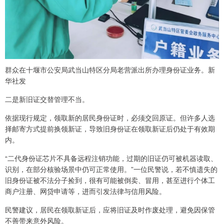
群众在十堰市公安局武当山特区分局老营派出所办理身份证业务。新
华社发
二是新旧证交替管理不当。
依据现行规定，领取新的居民身份证时，必须交回原证。但许多人选
择邮寄方式提前换领新证，导致旧身份证在领取新证后仍处于有效期
内。
“二代身份证芯片不具备远程注销功能，过期的旧证仍可被机器读取、
识别，在部分核验场景中仍可正常使用。”一位民警说，若不慎遗失的
旧身份证被不法分子捡到，很有可能被倒卖、冒用，甚至进行个体工
商户注册、网贷申请等，进而引发法律与信用风险。
民警建议，居民在领取新证后，应将旧证及时作废处理，避免因保管
不善带来意外风险。